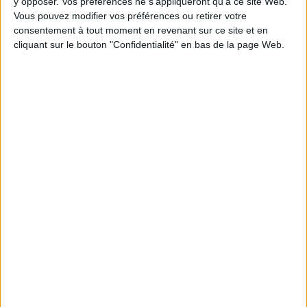
y opposer. Vos préférences ne s'appliqueront qu’à ce site Web.
Blog
Vous pouvez modifier vos préférences ou retirer votre
consentement à tout moment en revenant sur ce site et en
cliquant sur le bouton "Confidentialité" en bas de la page Web.