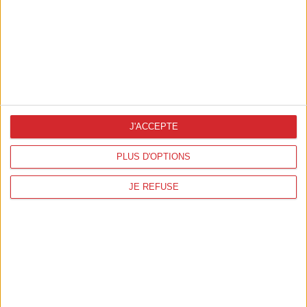
J'ACCEPTE
PLUS D'OPTIONS
JE REFUSE
Les insights de la semaine #29
Blog