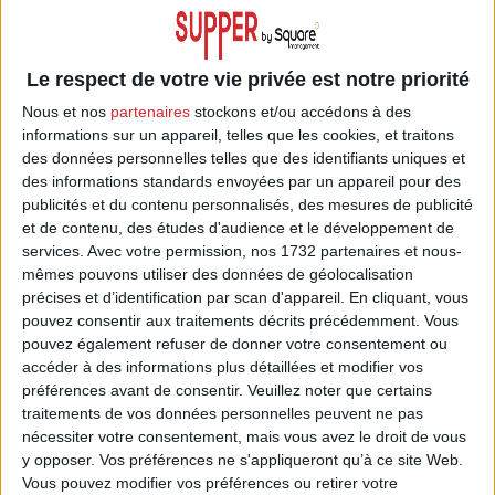
les points de tension…;
. identification des nœuds à résoudre et axes
d’optimisation
Le respect de votre vie privée est notre priorité
. Atelier de priorisation des nœuds et définition
Nous et nos
partenaires
stockons et/ou accédons à des
informations sur un appareil, telles que les cookies, et traitons
de mini-équipe projet par problématique à
des données personnelles telles que des identifiants uniques et
résoudre
des informations standards envoyées par un appareil pour des
publicités et du contenu personnalisés, des mesures de publicité
. Accompagnement des équipes projet sur 4
et de contenu, des études d'audience et le développement de
mois (coaching et coordination)
services.
Avec votre permission, nos 1732 partenaires et nous-
mêmes pouvons utiliser des données de géolocalisation
. Mise en place d’ateliers de co-construction
précises et d’identification par scan d'appareil. En cliquant, vous
avec les services impliqués pour résoudre les
pouvez consentir aux traitements décrits précédemment. Vous
pouvez également refuser de donner votre consentement ou
nœuds sélectionnés sur 3 axes (process, humain
accéder à des informations plus détaillées et modifier vos
et technique)
préférences avant de consentir.
Veuillez noter que certains
traitements de vos données personnelles peuvent ne pas
nécessiter votre consentement, mais vous avez le droit de vous
y opposer. Vos préférences ne s'appliqueront qu’à ce site Web.
Vous pouvez modifier vos préférences ou retirer votre