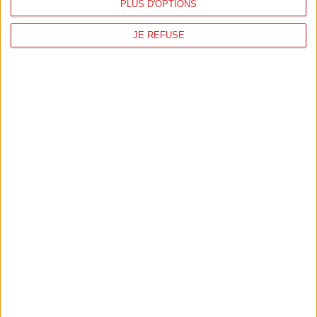
PLUS D'OPTIONS
JE REFUSE
Transformative solutions by design
Contactez-nous
Recevez chaque mois une belle
tranche d'inspiration.
Inscrivez-vous à notre newsletter