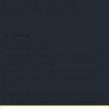
livraison. Évaluer les optimisations
organisationnelles, techniques et humaines.
Méthode
. Cadrage de la mission
. Interview des 3 départements impliqués dans
la gestion de commande
. Immersion terrain et observation des process,
des équipes et des outils utilisés pendant 2
jours
. Mapping de « l’order journey » actuel incluant
les étapes, les interventions par département,