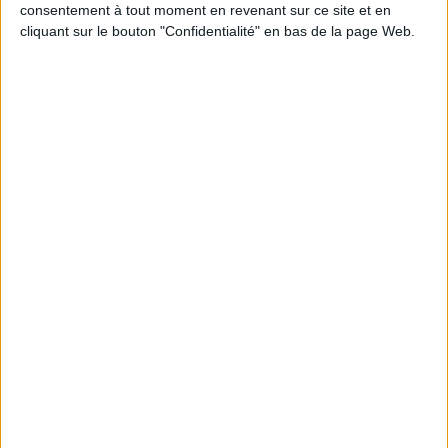
consentement à tout moment en revenant sur ce site et en
cliquant sur le bouton "Confidentialité" en bas de la page Web.
ENGAGING PEOPLE
FOR
TRANSFORMATION
SUCCESS
Comment changer de méthodes quand
72% des transformations d’entreprise
échouent à cause du facteur humain ?
Je télécharge le manifeste